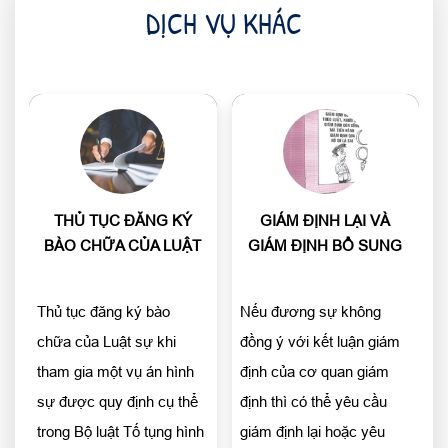
DỊCH VỤ KHÁC
THỦ TỤC ĐĂNG KÝ
GIÁM ĐỊNH LẠI VÀ
BÀO CHỮA CỦA LUẬT
GIÁM ĐỊNH BỔ SUNG
SƯ
TRONG HÌNH SỰ
Thủ tục đăng ký bào
Nếu đương sự không
chữa của Luật sự khi
đồng ý với kết luận giám
tham gia một vụ án hình
định của cơ quan giám
sự được quy định cụ thể
định thì có thể yêu cầu
trong Bộ luật Tố tụng hình
giám định lại hoặc yêu