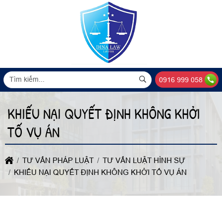
0916 999 058
KHIẾU NẠI QUYẾT ĐỊNH KHÔNG KHỞI
TỐ VỤ ÁN
TƯ VẤN PHÁP LUẬT
TƯ VẤN LUẬT HÌNH SỰ
KHIẾU NẠI QUYẾT ĐỊNH KHÔNG KHỞI TỐ VỤ ÁN