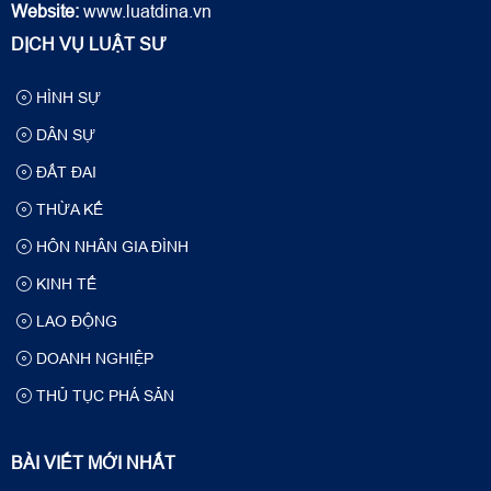
Website:
www.luatdina.vn
DỊCH VỤ LUẬT SƯ
HÌNH SỰ
DÂN SỰ
ĐẤT ĐAI
THỪA KẾ
HÔN NHÂN GIA ĐÌNH
KINH TẾ
LAO ĐỘNG
DOANH NGHIỆP
THỦ TỤC PHÁ SẢN
BÀI VIẾT MỚI NHẤT