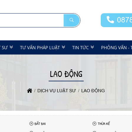
087
T SƯ
TƯ VẤN PHÁP LUẬT
TIN TỨC
PHỎNG VẤN - 
LAO ĐỘNG
DỊCH VỤ LUẬT SƯ
LAO ĐỘNG
ĐẤT ĐAI
THỪA KẾ