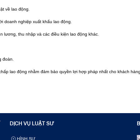
ật về lao động.
với doanh nghiệp xuất khẩu lao động.
iền lương, thu nhập và các điều kiện lao động khác.
g đoàn.
nh chấp lao động nhằm đảm bảo quyền lợi hợp pháp nhất cho khách hàng
T
DỊCH VỤ LUẬT SƯ
B
HÌNH SỰ