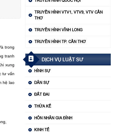
TRUYỀN HÌNH QUỐC HỘI
TRUYỀN HÌNH VTV1, VTV9, VTV CẦN
THƠ
TRUYỀN HÌNH VĨNH LONG
TRUYỀN HÌNH TP. CẦN THƠ
Và trong
ng tranh
DỊCH VỤ LUẬT SƯ
Khi xung
HÌNH SỰ
c tư vấn
n hệ lao
DÂN SỰ
ĐẤT ĐAI
THỪA KẾ
HÔN NHÂN GIA ĐÌNH
ộng,
KINH TẾ