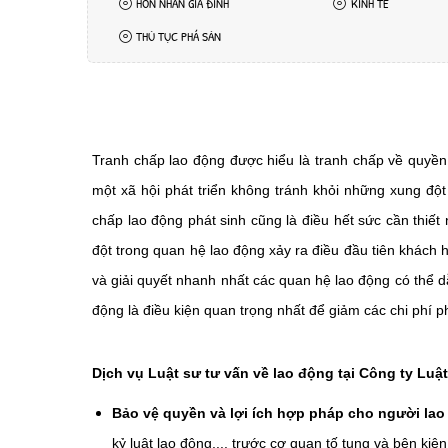
HÔN NHÂN GIA ĐÌNH
KINH TẾ
THỦ TỤC PHÁ SẢN
Tranh chấp lao động được hiểu là tranh chấp về quyền,
một xã hội phát triển không tránh khỏi những xung đột
chấp lao động phát sinh cũng là điều hết sức cần thiết
đột trong quan hệ lao động xảy ra điều đầu tiên khách h
và giải quyết nhanh nhất các quan hệ lao động có thể dẫ
động là điều kiện quan trọng nhất để giảm các chi phí ph
Dịch vụ Luật sư tư vấn về lao động tại Công ty Luậ
Bảo vệ quyền và lợi ích hợp pháp cho người la
kỷ luật lao động,... trước cơ quan tố tụng và bên kiện