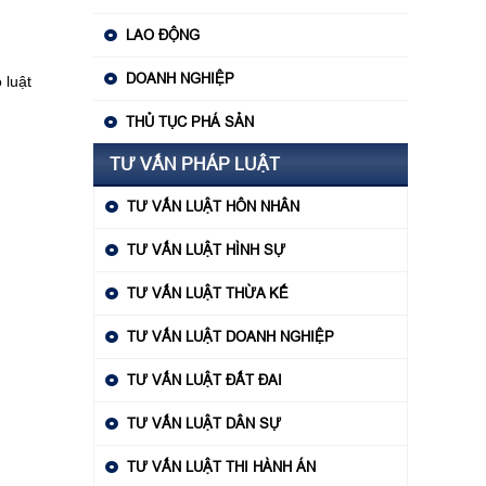
LAO ĐỘNG
DOANH NGHIỆP
 luật
THỦ TỤC PHÁ SẢN
TƯ VẤN PHÁP LUẬT
TƯ VẤN LUẬT HÔN NHÂN
TƯ VẤN LUẬT HÌNH SỰ
TƯ VẤN LUẬT THỪA KẾ
TƯ VẤN LUẬT DOANH NGHIỆP
TƯ VẤN LUẬT ĐẤT ĐAI
TƯ VẤN LUẬT DÂN SỰ
TƯ VẤN LUẬT THI HÀNH ÁN