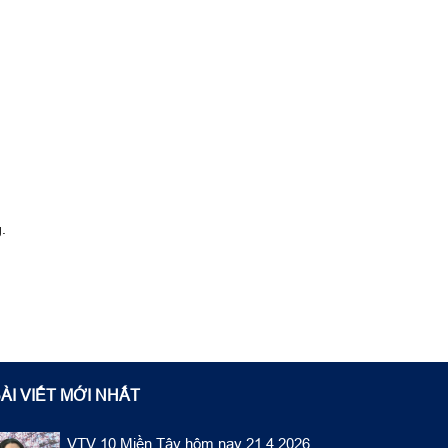
.
ÀI VIẾT MỚI NHẤT
VTV 10 Miền Tây hôm nay 21.4.2026