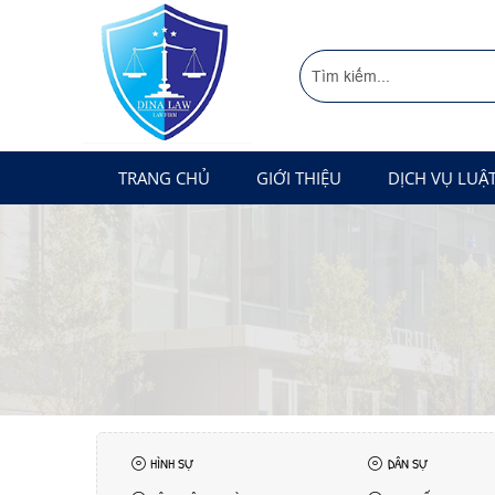
TRANG CHỦ
GIỚI THIỆU
DỊCH VỤ LUẬ
HÌNH SỰ
DÂN SỰ