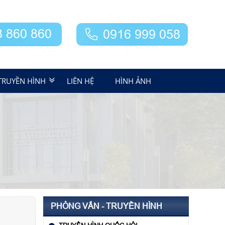
8 860 860
0916 999 058
TRUYỀN HÌNH
LIÊN HỆ
HÌNH ẢNH
PHỎNG VẤN - TRUYỀN HÌNH