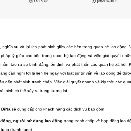
LAO ĐỘNG
DOANH NGHIỆP
 nghĩa vụ và lợi ích phát sinh giữa các bên trong quan hệ lao động. 
 pháp lý giữa các bên trong quan hệ lao động và việc giải quyết nhữ
 nhằm tạo ra sự bình đẳng, ổn định và phát triển các quan hệ xã hội. 
àng cần nghĩ tới là liên hệ ngay với luật sư tư vấn về lao động để đượ
n đến phát sinh tranh chấp. Việc giải quyết nhanh và kịp thời các qua
át sinh có thể xảy ra trong tương lai.
t DiNa
sẽ cung cấp cho khách hàng các dịch vụ bao gồm:
o động, người sử dụng lao động
trong tranh chấp về hợp đồng lao đ
 tụng (tranh tụng).