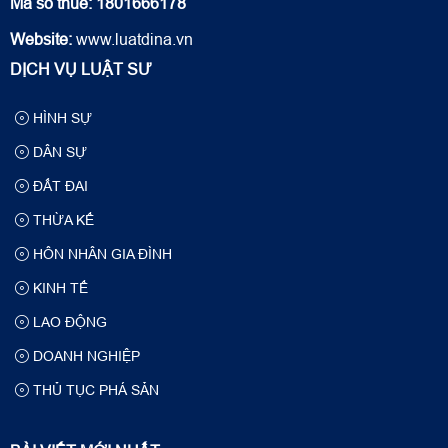
Mã số thuế: 1801666178
Website:
www.luatdina.vn
DỊCH VỤ LUẬT SƯ
HÌNH SỰ
DÂN SỰ
ĐẤT ĐAI
THỪA KẾ
HÔN NHÂN GIA ĐÌNH
KINH TẾ
LAO ĐỘNG
DOANH NGHIỆP
THỦ TỤC PHÁ SẢN