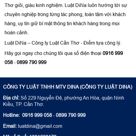
Thơ giỏi, giàu kinh nghiệm. Luật DiNa luôn hướng tới sự
chuyên nghiệp trong từng tác phong, toàn tâm với khách
hàng, uy tín giữ bí mật thông tin khách hàng trong mọi
hoàn cảnh.
Luật DiNa – Công ty Luật Cần Thơ - Điểm tựa công lý.
Hãy gọi ngay cho chúng tôi qua số điện thoại
0916 999
058
-
0899 790 999
CÔNG TY LUẬT TNHH MTV DINA (CÔNG TY LUẬT DINA)
Địa chỉ:
Số 229 Nguyễn Đệ, phường An Hòa, quận Ninh
Kiều, TP. Cần Thơ.
Hotline:
0916 999 058
-
0899 790 999
Email:
luatdina@gmail.com