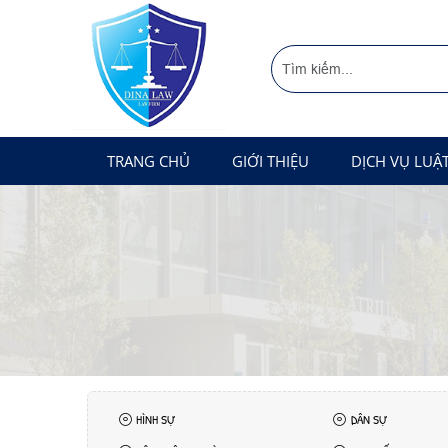
TRANG CHỦ
GIỚI THIỆU
DỊCH VỤ LUẬ
HÌNH SỰ
DÂN SỰ