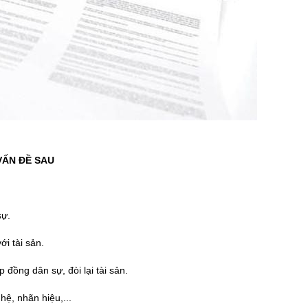
VẤN ĐỀ SAU
sự.
i tài sản.
 đồng dân sự, đòi lại tài sản.
hệ, nhãn hiệu,...