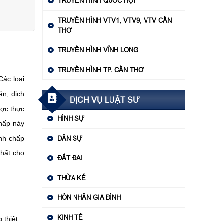
TRUYỀN HÌNH QUỐC HỘI
TRUYỀN HÌNH VTV1, VTV9, VTV CẦN
THƠ
TRUYỀN HÌNH VĨNH LONG
TRUYỀN HÌNH TP. CẦN THƠ
Các loại
án, dịch
DỊCH VỤ LUẬT SƯ
ược thực
HÌNH SỰ
chấp này
anh chấp
DÂN SỰ
nhất cho
ĐẤT ĐAI
THỪA KẾ
HÔN NHÂN GIA ĐÌNH
KINH TẾ
 thiệt