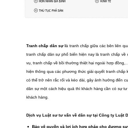
HÔN NHÂN GIA ĐÌNH
KINH TẾ
THỦ TỤC PHÁ SẢN
Tranh chấp dân sự l
à tranh chấp giữa các bên liên q
tranh chấp dân sự phổ biến hiện nay là tranh chấp về
vụ, tranh chấp về bồi thường thiệt hại ngoài hợp đồng,.
hiện thông qua các phương thức giải quyết tranh chấp k
có thể trở nên rắc rối và kéo dài, gây ảnh hưởng đến cu
dân sự một cách hiệu quả thì khách hàng cần có sự tư 
khách hàng.
Dịch vụ Luật sư tư vấn về dân sự tại Công ty Luật 
Bảo vệ quyền và lợi ích hợp pháp cho đương sự