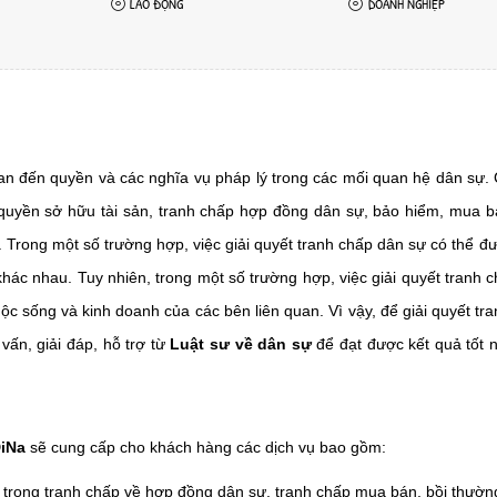
LAO ĐỘNG
DOANH NGHIỆP
uan đến quyền và các nghĩa vụ pháp lý trong các mối quan hệ dân sự. 
 quyền sở hữu tài sản, tranh chấp hợp đồng dân sự, bảo hiểm, mua b
.. Trong một số trường hợp, việc giải quyết tranh chấp dân sự có thể đ
hác nhau. Tuy nhiên, trong một số trường hợp, việc giải quyết tranh 
ộc sống và kinh doanh của các bên liên quan. Vì vậy, để giải quyết tr
vấn, giải đáp, hỗ trợ từ
Luật sư về dân sự
để đạt được kết quả tốt 
DiNa
sẽ cung cấp cho khách hàng các dịch vụ bao gồm:
trong tranh chấp về hợp đồng dân sự, tranh chấp mua bán, bồi thường