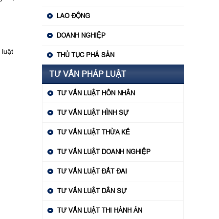
LAO ĐỘNG
DOANH NGHIỆP
 luật
THỦ TỤC PHÁ SẢN
TƯ VẤN PHÁP LUẬT
TƯ VẤN LUẬT HÔN NHÂN
TƯ VẤN LUẬT HÌNH SỰ
TƯ VẤN LUẬT THỪA KẾ
TƯ VẤN LUẬT DOANH NGHIỆP
TƯ VẤN LUẬT ĐẤT ĐAI
TƯ VẤN LUẬT DÂN SỰ
TƯ VẤN LUẬT THI HÀNH ÁN