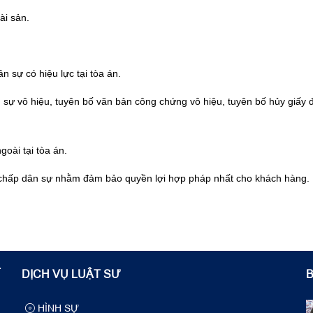
ài sản.
 sự có hiệu lực tại tòa án.
 sự vô hiệu, tuyên bố văn bản công chứng vô hiệu, tuyên bố hủy giấy đ
oài tại tòa án.
nh chấp dân sự nhằm đảm bảo quyền lợi hợp pháp nhất cho khách hàng.
T
DỊCH VỤ LUẬT SƯ
B
HÌNH SỰ