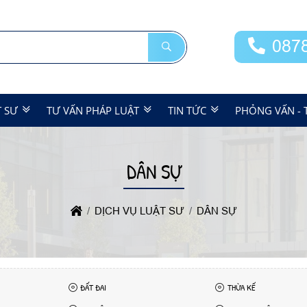
087
T SƯ
TƯ VẤN PHÁP LUẬT
TIN TỨC
PHỎNG VẤN - 
DÂN SỰ
DỊCH VỤ LUẬT SƯ
DÂN SỰ
ĐẤT ĐAI
THỪA KẾ