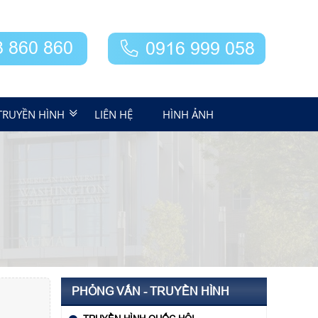
8 860 860
0916 999 058
TRUYỀN HÌNH
LIÊN HỆ
HÌNH ẢNH
PHỎNG VẤN - TRUYỀN HÌNH