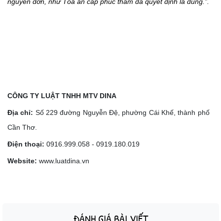
nguyên đơn, như Tòa án cấp phúc thẩm đã quyết định là đúng.”.
CÔNG TY LUẬT TNHH MTV DINA
Địa chỉ:
Số 229 đường Nguyễn Đệ, phường Cái Khế, thành phố
Cần Thơ.
Điện thoại:
0916.999.058 - 0919.180.019
Website:
www.luatdina.vn
ĐÁNH GIÁ BÀI VIẾT