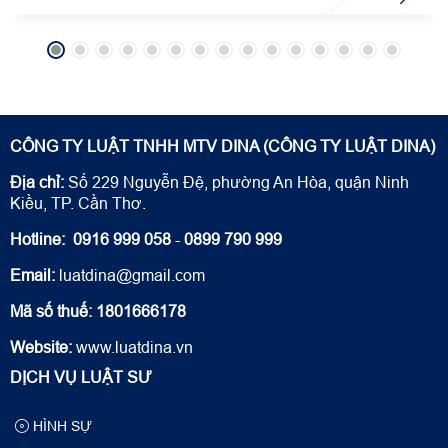
TAND khu vực 2 - Cần Thơ đã phối hợp tổ chức Phiên tòa giả
định về vụ án Cố ý gây thương tích và Gây rối trật tự công
cộng tại Trường THPT Lưu Hữu Phước với sự hỗ trợ, cộng
tác của Công ty Luật DiNa.
CÔNG TY LUẬT TNHH MTV DINA (CÔNG TY LUẬT DINA)
Địa chỉ:
Số 229 Nguyễn Đệ, phường An Hòa, quận Ninh
Kiều, TP. Cần Thơ.
Hotline:
0916 999 058
-
0899 790 999
Email:
luatdina@gmail.com
Mã số thuế: 1801666178
Website:
www.luatdina.vn
DỊCH VỤ LUẬT SƯ
HÌNH SỰ