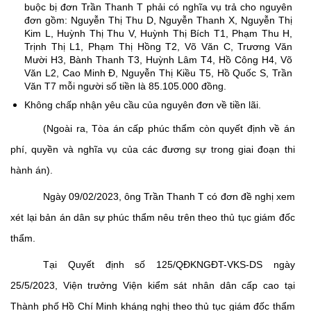
buộc bị đơn Trần Thanh T phải có nghĩa vụ trả cho nguyên
đơn gồm: Nguyễn Thị Thu D, Nguyễn Thanh X, Nguyễn Thị
Kim L, Huỳnh Thị Thu V, Huỳnh Thị Bích T1, Phạm Thu H,
Trịnh Thị L1, Phạm Thị Hồng T2, Võ Văn C, Trương Văn
Mười H3, Bành Thanh T3, Huỳnh Lâm T4, Hồ Công H4, Võ
Văn L2, Cao Minh Đ, Nguyễn Thị Kiều T5, Hồ Quốc S, Trần
Văn T7 mỗi người số tiền là 85.105.000 đồng.
Không chấp nhận yêu cầu của nguyên đơn về tiền lãi.
(Ngoài ra, Tòa án cấp phúc thẩm còn quyết định về án
phí, quyền và nghĩa vụ của các đương sự trong giai đoạn thi
hành án).
Ngày 09/02/2023, ông Trần Thanh T có đơn đề nghị xem
xét lại bản án dân sự phúc thẩm nêu trên theo thủ tục giám đốc
thẩm.
Tại Quyết định số 125/QĐKNGĐT-VKS-DS ngày
25/5/2023, Viện trưởng Viện kiểm sát nhân dân cấp cao tại
Thành phố Hồ Chí Minh kháng nghị theo thủ
tục giám đốc thẩm