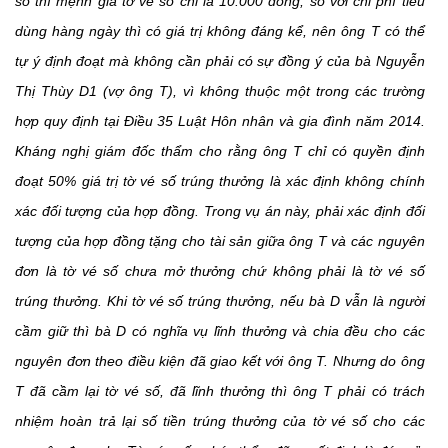
số thì mệnh giá tờ vé số chỉ là 10.000 đồng, so với chi phí tiêu
dùng hàng ngày thì có giá trị không đáng kể, nên ông T có thể
tự ý định đoạt mà không cần phải có sự đồng ý của bà Nguyễn
Thị Thùy D1 (vợ ông T), vì không thuộc một trong các trường
hợp quy định tại Điều 35 Luật Hôn nhân và gia đình năm 2014.
Kháng nghị giám đốc thẩm cho rằng ông T chỉ có quyền định
đoạt 50% giá trị tờ vé số trúng thưởng là xác định không chính
xác đối tượng của hợp đồng. Trong vụ án này, phải xác định đối
tượng của hợp đồng tặng cho tài sản giữa ông T và các nguyên
đơn là tờ vé số chưa mở thưởng chứ không phải là tờ vé số
trúng thưởng. Khi tờ vé số trúng thưởng, nếu bà D vẫn là người
cầm giữ thì bà D có nghĩa vụ lĩnh thưởng và chia đều cho các
nguyên đơn theo điều kiện đã giao kết với ông T. Nhưng do ông
T đã cầm lại tờ vé số, đã lĩnh thưởng thì ông T phải có trách
nhiệm hoàn trả lại số tiền trúng thưởng của tờ vé số cho các