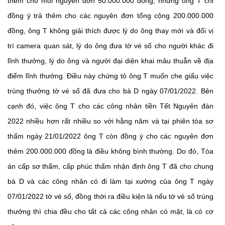
thêm cho mỗi nguyên đơn 50.000.000 đồng, nhưng ông T chỉ
đồng ý trả thêm cho các nguyên đơn tổng cộng 200.000.000
đồng, ông T không giải thích được lý do ông thay mới và đổi vị
trí camera quan sát, lý do ông đưa tờ vé số cho người khác đi
lĩnh thưởng, lý do ông và người đại diện khai mâu thuẫn về địa
điểm lĩnh thưởng. Điều này chứng tỏ ông T muốn che giấu việc
trúng thưởng tờ vé số đã đưa cho bà D ngày 07/01/2022. Bên
cạnh đó, việc ông T cho các công nhân tiền Tết Nguyên đán
2022 nhiều hơn rất nhiều so với hằng năm và tại phiên tòa sơ
thẩm ngày 21/01/2022 ông T còn đồng ý cho các nguyên đơn
thêm 200.000.000 đồng là điều không bình thường. Do đó, Tòa
án cấp sơ thẩm, cấp phúc thẩm nhận định ông T đã cho chung
bà D và các công nhân có đi làm tại xưởng của ông T ngày
07/01/2022 tờ vé số, đồng thời ra điều kiện là nếu tờ vé số trúng
thưởng thì chia đều cho tất cả các công nhân có mặt, là có cơ