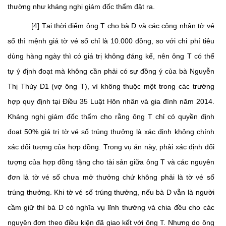
thường như kháng nghị giám đốc thẩm đặt ra.
[4] Tại thời điểm ông T cho bà D và các công nhân tờ vé
số thì mệnh giá tờ vé số chỉ là 10.000 đồng, so với chi phí tiêu
dùng hàng ngày thì có giá trị không đáng kể, nên ông T có thể
tự ý định đoạt mà không cần phải có sự đồng ý của bà Nguyễn
Thị Thùy D1 (vợ ông T), vì không thuộc một trong các trường
hợp quy định tại Điều 35 Luật Hôn nhân và gia đình năm 2014.
Kháng nghị giám đốc thẩm cho rằng ông T chỉ có quyền định
đoạt 50% giá trị tờ vé số trúng thưởng là xác định không chính
xác đối tượng của hợp đồng. Trong vụ án này, phải xác định đối
tượng của hợp đồng tặng cho tài sản giữa ông T và các nguyên
đơn là tờ vé số chưa mở thưởng chứ không phải là tờ vé số
trúng thưởng. Khi tờ vé số trúng thưởng, nếu bà D vẫn là người
cầm giữ thì bà D có nghĩa vụ lĩnh thưởng và chia đều cho các
nguyên đơn theo điều kiện đã giao kết với ông T. Nhưng do ông