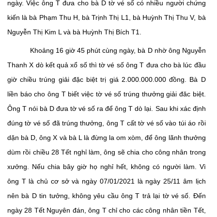
ngày. Việc ông T đưa cho bà D tờ vé số có nhiều người chứng
kiến là bà Phạm Thu H, bà Trịnh Thị L1, bà Huỳnh Thị Thu V, bà
Nguyễn Thị Kim L và bà Huỳnh Thị Bích T1.
Khoảng 16 giờ 45 phút cùng ngày, bà D nhờ ông Nguyễn
Thanh X dò kết quả xổ số thì tờ vé số ông T đưa cho bà lúc đầu
giờ chiều trúng giải đặc biệt trị giá 2.000.000.000 đồng. Bà D
liền báo cho ông T biết việc tờ vé số trúng thưởng giải đăc biệt.
Ông T nói bà D đưa tờ vé số ra để ông T dò lại. Sau khi xác định
đúng tờ vé số đã trúng thưởng, ông T cất tờ vé số vào túi áo rồi
dặn bà D, ông X và bà L là đừng la om xòm, để ông lãnh thưởng
dùm rồi chiều 28 Tết nghỉ làm, ông sẽ chia cho công nhân trong
xưởng. Nếu chia bây giờ họ nghỉ hết, không có người làm. Vì
ông T là chủ cơ sở và ngày 07/01/2021 là ngày 25/11 âm lịch
nên bà D tin tưởng, không yêu cầu ông T trả lại tờ vé số. Đến
ngày 28 Tết Nguyên đán, ông T chỉ cho các công nhân tiền Tết,