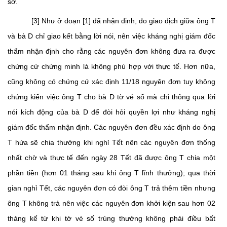
sở.
[3] Như ở đoạn [1] đã nhận định, do giao dịch giữa ông T
và bà D chỉ giao kết bằng lời nói, nên việc kháng nghị giám đốc
thẩm nhận định cho rằng các nguyên đơn không đưa ra được
chứng cứ chứng minh là không phù hợp với thực tế. Hơn nữa,
cũng không có chứng cứ xác định 11/18 nguyên đơn tuy không
chứng kiến việc ông T cho bà D tờ vé số mà chỉ thông qua lời
nói kích động của bà D để đòi hỏi quyền lợi như kháng nghị
giám đốc thẩm nhận định. Các nguyên đơn đều xác định do ông
T hứa sẽ chia thưởng khi nghỉ Tết nên các nguyên đơn thống
nhất chờ và thực tế đến ngày 28 Tết đã được ông T chia một
phần tiền (hơn 01 tháng sau khi ông T lĩnh thưởng); qua thời
gian nghỉ Tết, các nguyên đơn có đòi ông T trả thêm tiền nhưng
ông T không trả nên việc các nguyên đơn khởi kiện sau hơn 02
tháng kể từ khi tờ vé số trúng thưởng không phải điều bất