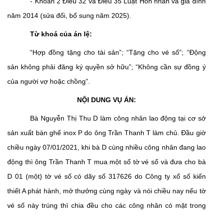
- Khoản 2 Điều 32 và
Điều
35
Luật
Hôn nhân và gia đình
năm 201
4 (sửa đổi, bổ sung năm 2025).
Từ khoá của án lệ:
“Hợp đồng tặng cho tài sản”; “Tặng cho vé số”; “Động
sản không phải đăng ký quyền sở hữu”; “Không cần sự đồng ý
của người vợ hoặc chồng”.
NỘI DUNG VỤ ÁN:
Bà Nguyễn Thị Thu D làm công nhân lao động tại cơ sở
sản xuất bàn ghế inox P do ông Trần Thanh T làm chủ. Đầu giờ
chiều ngày 07/01/2021, khi bà D cùng nhiều công nhân đang lao
động thì ông Trần Thanh T mua một số tờ vé số và đưa cho bà
D 01 (một) tờ vé số có dãy số 317626 do Công ty xổ số kiến
thiết A phát hành, mở thưởng cùng ngày và nói chiều nay nếu tờ
vé số này trúng thì chia đều cho các công nhân có mặt trong