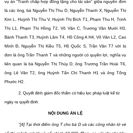
vụ án “Tranh chấp hợp đồng tặng cho tài sản” giữa nguyên đơn
là các ông, bà Nguyễn Thị Thu D, Nguyễn Thanh X, Nguyễn Thị
Kim L, Huỳnh Thị Thu V, Huỳnh Thị Bích T1, Phạm Thu H, Trịnh
Thị L1, Phạm Thị Hồng T2, Võ Văn C, Trương Văn Mười H3,
Bành Thanh T3, Huỳnh Lâm T4, Hồ Công A H4, Võ Văn L2, Cao
Minh Đ, Nguyễn Thị Kiều T5, Hồ Quốc S, Trần Văn T7 với bị
đơn là ông Trần Thanh T và những người có quyền lợi, nghĩa vụ
liên quan là bà Nguyễn Thị Thùy D, ông Trương Trần Hoài T6,
ông Lê Văn T2, ông Huỳnh Tấn Chi Thanh H1 và ông Tống
Phước H2.
2. Quyết định giám đốc thẩm có hiệu lực pháp luật kể từ
ngày ra quyết định
.
NỘI DUNG ÁN LỆ
“[4]
Tại thời điểm ông T cho bà D và các công nhân tờ vé