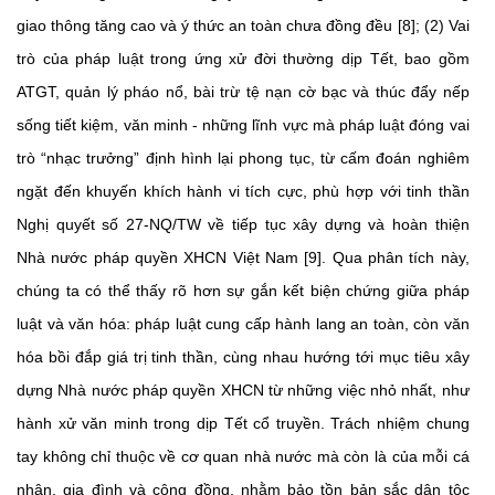
giao thông tăng cao và ý thức an toàn chưa đồng đều [8]; (2) Vai
trò của pháp luật trong ứng xử đời thường dịp Tết, bao gồm
ATGT, quản lý pháo nổ, bài trừ tệ nạn cờ bạc và thúc đẩy nếp
sống tiết kiệm, văn minh - những lĩnh vực mà pháp luật đóng vai
trò “nhạc trưởng” định hình lại phong tục, từ cấm đoán nghiêm
ngặt đến khuyến khích hành vi tích cực, phù hợp với tinh thần
Nghị quyết số 27-NQ/TW về tiếp tục xây dựng và hoàn thiện
Nhà nước pháp quyền XHCN Việt Nam [9]. Qua phân tích này,
chúng ta có thể thấy rõ hơn sự gắn kết biện chứng giữa pháp
luật và văn hóa: pháp luật cung cấp hành lang an toàn, còn văn
hóa bồi đắp giá trị tinh thần, cùng nhau hướng tới mục tiêu xây
dựng Nhà nước pháp quyền XHCN từ những việc nhỏ nhất, như
hành xử văn minh trong dịp Tết cổ truyền. Trách nhiệm chung
tay không chỉ thuộc về cơ quan nhà nước mà còn là của mỗi cá
nhân, gia đình và cộng đồng, nhằm bảo tồn bản sắc dân tộc