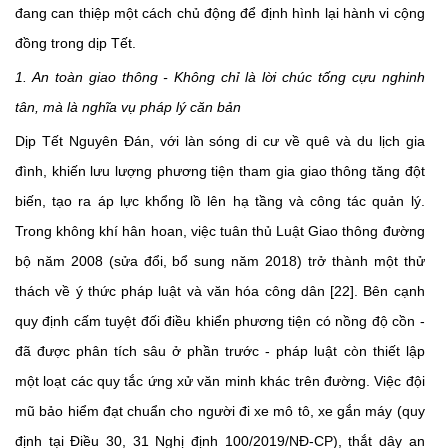
đang can thiệp một cách chủ động để định hình lại hành vi cộng
đồng trong dịp Tết.
1. An toàn giao thông - Không chỉ là lời chúc tống cựu nghinh
tân, mà là nghĩa vụ pháp lý căn bản
Dịp Tết Nguyên Đán, với làn sóng di cư về quê và du lịch gia
đình, khiến lưu lượng phương tiện tham gia giao thông tăng đột
biến, tạo ra áp lực khổng lồ lên hạ tầng và công tác quản lý.
Trong không khí hân hoan, việc tuân thủ Luật Giao thông đường
bộ năm 2008 (sửa đổi, bổ sung năm 2018) trở thành một thử
thách về ý thức pháp luật và văn hóa công dân [22]. Bên cạnh
quy định cấm tuyệt đối điều khiển phương tiện có nồng độ cồn -
đã được phân tích sâu ở phần trước - pháp luật còn thiết lập
một loạt các quy tắc ứng xử văn minh khác trên đường. Việc đội
mũ bảo hiểm đạt chuẩn cho người đi xe mô tô, xe gắn máy (quy
định tại Điều 30, 31 Nghị định 100/2019/NĐ-CP), thắt dây an