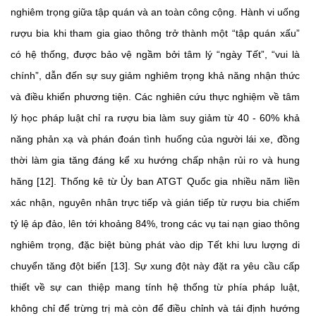
nghiêm trọng giữa tập quán và an toàn công cộng. Hành vi uống
rượu bia khi tham gia giao thông trở thành một “tập quán xấu”
có hệ thống, được bảo vệ ngầm bởi tâm lý “ngày Tết”, “vui là
chính”, dẫn đến sự suy giảm nghiêm trọng khả năng nhận thức
và điều khiển phương tiện. Các nghiên cứu thực nghiệm về tâm
lý học pháp luật chỉ ra rượu bia làm suy giảm từ 40 - 60% khả
năng phản xạ và phán đoán tình huống của người lái xe, đồng
thời làm gia tăng đáng kể xu hướng chấp nhận rủi ro và hung
hăng [12]. Thống kê từ Ủy ban ATGT Quốc gia nhiều năm liền
xác nhận, nguyên nhân trực tiếp và gián tiếp từ rượu bia chiếm
tỷ lệ áp đảo, lên tới khoảng 84%, trong các vụ tai nạn giao thông
nghiêm trọng, đặc biệt bùng phát vào dịp Tết khi lưu lượng di
chuyển tăng đột biến [13]. Sự xung đột này đặt ra yêu cầu cấp
thiết về sự can thiệp mang tính hệ thống từ phía pháp luật,
không chỉ để trừng trị mà còn để điều chỉnh và tái định hướng