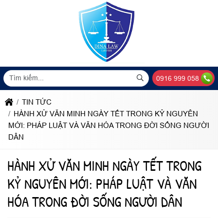
0916 999 058
TIN TỨC
HÀNH XỬ VĂN MINH NGÀY TẾT TRONG KỶ NGUYÊN
MỚI: PHÁP LUẬT VÀ VĂN HÓA TRONG ĐỜI SỐNG NGƯỜI
DÂN
HÀNH XỬ VĂN MINH NGÀY TẾT TRONG
KỶ NGUYÊN MỚI: PHÁP LUẬT VÀ VĂN
HÓA TRONG ĐỜI SỐNG NGƯỜI DÂN