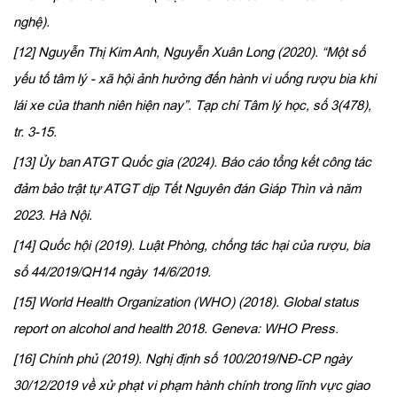
nghệ).
[12] Nguyễn Thị Kim Anh, Nguyễn Xuân Long (2020). “Một số
yếu tố tâm lý - xã hội ảnh hưởng đến hành vi uống rượu bia khi
lái xe của thanh niên hiện nay”. Tạp chí Tâm lý học, số 3(478),
tr. 3-15.
[13] Ủy ban ATGT Quốc gia (2024). Báo cáo tổng kết công tác
đảm bảo trật tự ATGT dịp Tết Nguyên đán Giáp Thìn và năm
2023. Hà Nội.
[14] Quốc hội (2019). Luật Phòng, chống tác hại của rượu, bia
số 44/2019/QH14 ngày 14/6/2019.
[15] World Health Organization (WHO) (2018). Global status
report on alcohol and health 2018. Geneva: WHO Press.
[16] Chính phủ (2019). Nghị định số 100/2019/NĐ-CP ngày
30/12/2019 về xử phạt vi phạm hành chính trong lĩnh vực giao