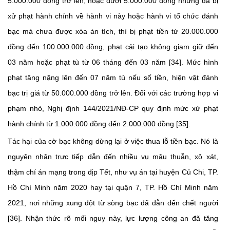
5.000.000 đồng trở lên, hoặc dưới 5.000.000 đồng nhưng đã bị
xử phạt hành chính về hành vi này hoặc hành vi tổ chức đánh
bạc mà chưa được xóa án tích, thì bị phạt tiền từ 20.000.000
đồng đến 100.000.000 đồng, phạt cải tạo không giam giữ đến
03 năm hoặc phạt tù từ 06 tháng đến 03 năm [34]. Mức hình
phạt tăng nặng lên đến 07 năm tù nếu số tiền, hiện vật đánh
bạc trị giá từ 50.000.000 đồng trở lên. Đối với các trường hợp vi
phạm nhỏ, Nghị định 144/2021/NĐ-CP quy định mức xử phạt
hành chính từ 1.000.000 đồng đến 2.000.000 đồng [35].
Tác hại của cờ bạc không dừng lại ở việc thua lỗ tiền bạc. Nó là
nguyên nhân trực tiếp dẫn đến nhiều vụ mâu thuẫn, xô xát,
thậm chí án mạng trong dịp Tết, như vụ án tại huyện Củ Chi, TP.
Hồ Chí Minh năm 2020 hay tại quận 7, TP. Hồ Chí Minh năm
2021, nơi những xung đột từ sòng bạc đã dẫn đến chết người
[36]. Nhận thức rõ mối nguy này, lực lượng công an đã tăng