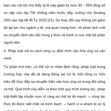
báo cáo nội bộ cho thấy tỷ lệ này giảm từ mức 30 - 35% tổng số
ca cấp cứu dịp Tết những năm trước đây, xuống còn khoảng
10% vào dịp tết Ất Tỵ 2025 [21]. Sự thay đổi này không chỉ giảm
tải áp lực cho ngành y tế, mà quan trọng hơn, nó phản ánh một
sự chuyển dịch sâu sắc trong ý thức và hành vi của một bộ phận
người dân.
4. Pháp luật với tư cách công cụ định hình văn hóa ứng xử văn
minh
Từ phân tích trên, có thể rút ra nhận định rằng, pháp luật trong
trường hợp này đã và đang đóng vai trò là một công cụ hữu
hiệu để thúc đẩy sự chuyển biến văn hóa ứng xử trong đời sống
xã hội. Quá trình này diễn ra theo một quy trình tương tác: pháp
luật thiết lập chuẩn mực rõ ràng và chế tài đủ mạnh → công tác
thực thi được siết chặt và minh bạch → hành vi vi phạm bị xử lý