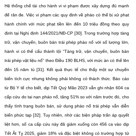
Hệ thống chế tài cho hành vi vi phạm được xây dựng đủ mạnh
để răn đe. Việc vi phạm các quy định về pháo có thể bị xử phạt
hành chính với mức phạt tiền lên đến 10 triệu đồng theo quy
định tại Nghị định 144/2021/NĐ-CP [30]. Trong trường hợp tàng
trữ, vận chuyển, buôn bán trái phép pháo nổ với số lượng lớn,
hành vi có thể cấu thành tội “Tàng trữ, vận chuyển, buôn bán
trái phép vật liệu nổ” theo Điều 190 BLHS, với mức án có thể lên
đến 15 năm tù [31]. Kết quả thực tế cho thấy một sự chuyển
biến tích cực nhưng không phải không có thách thức. Báo cáo
từ Bộ Y tế cho biết, dịp Tết Quý Mão 2023 vẫn ghi nhận 604 ca
cấp cứu do tai nạn pháo nổ, tăng 51% so với năm trước đó, cho
thấy tình trạng buôn bán, sử dụng pháo nổ trái phép vẫn diễn
biến phức tạp [32]. Tuy nhiên, nhờ các biện pháp trấn áp quyết
liệt hơn, số ca cấp cứu này đã giảm xuống còn 456 ca vào dịp
Tết Ất Tỵ 2025, giảm 18% và đặc biệt không có trường hợp tử