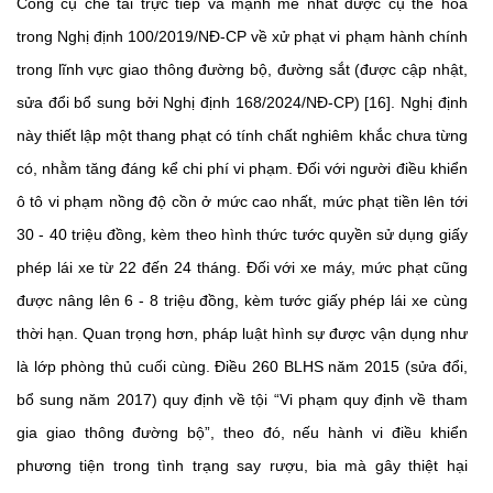
Công cụ chế tài trực tiếp và mạnh mẽ nhất được cụ thể hóa
trong Nghị định 100/2019/NĐ-CP về xử phạt vi phạm hành chính
trong lĩnh vực giao thông đường bộ, đường sắt (được cập nhật,
sửa đổi bổ sung bởi Nghị định 168/2024/NĐ-CP) [16]. Nghị định
này thiết lập một thang phạt có tính chất nghiêm khắc chưa từng
có, nhằm tăng đáng kể chi phí vi phạm. Đối với người điều khiển
ô tô vi phạm nồng độ cồn ở mức cao nhất, mức phạt tiền lên tới
30 - 40 triệu đồng, kèm theo hình thức tước quyền sử dụng giấy
phép lái xe từ 22 đến 24 tháng. Đối với xe máy, mức phạt cũng
được nâng lên 6 - 8 triệu đồng, kèm tước giấy phép lái xe cùng
thời hạn. Quan trọng hơn, pháp luật hình sự được vận dụng như
là lớp phòng thủ cuối cùng. Điều 260 BLHS năm 2015 (sửa đổi,
bổ sung năm 2017) quy định về tội “Vi phạm quy định về tham
gia giao thông đường bộ”, theo đó, nếu hành vi điều khiển
phương tiện trong tình trạng say rượu, bia mà gây thiệt hại