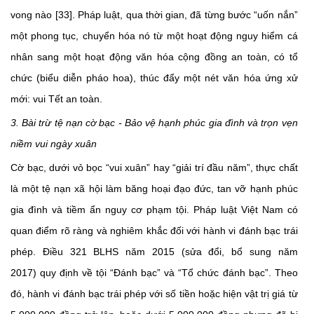
vong nào [33]. Pháp luật, qua thời gian, đã từng bước “uốn nắn”
một phong tục, chuyển hóa nó từ một hoạt động nguy hiểm cá
nhân sang một hoạt động văn hóa cộng đồng an toàn, có tổ
chức (biểu diễn pháo hoa), thúc đẩy một nét văn hóa ứng xử
mới: vui Tết an toàn.
3. Bài trừ tệ nạn cờ bạc - Bảo vệ hạnh phúc gia đình và trọn vẹn
niềm vui ngày xuân
Cờ bạc, dưới vỏ bọc “vui xuân” hay “giải trí đầu năm”, thực chất
là một tệ nạn xã hội làm băng hoại đạo đức, tan vỡ hạnh phúc
gia đình và tiềm ẩn nguy cơ phạm tội. Pháp luật Việt Nam có
quan điểm rõ ràng và nghiêm khắc đối với hành vi đánh bạc trái
phép. Điều 321 BLHS năm 2015 (sửa đổi, bổ sung năm
2017) quy định về tội “Đánh bạc” và “Tổ chức đánh bạc”. Theo
đó, hành vi đánh bạc trái phép với số tiền hoặc hiện vật trị giá từ