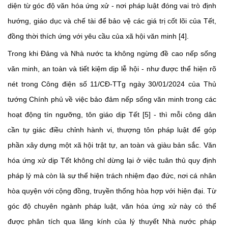
diện từ góc độ văn hóa ứng xử - nơi pháp luật đóng vai trò định
hướng, giáo dục và chế tài để bảo vệ các giá trị cốt lõi của Tết,
đồng thời thích ứng với yêu cầu của xã hội văn minh [4].
Trong khi Đảng và Nhà nước ta không ngừng đề cao nếp sống
văn minh, an toàn và tiết kiệm dịp lễ hội - như được thể hiện rõ
nét trong Công điện số 11/CĐ-TTg ngày 30/01/2024 của Thủ
tướng Chính phủ về việc bảo đảm nếp sống văn minh trong các
hoạt động tín ngưỡng, tôn giáo dịp Tết [5] - thì mỗi công dân
cần tự giác điều chỉnh hành vi, thượng tôn pháp luật để góp
phần xây dựng một xã hội trật tự, an toàn và giàu bản sắc. Văn
hóa ứng xử dịp Tết không chỉ dừng lại ở việc tuân thủ quy định
pháp lý mà còn là sự thể hiện trách nhiệm đạo đức, nơi cá nhân
hòa quyện với cộng đồng, truyền thống hòa hợp với hiện đại. Từ
góc độ chuyên ngành pháp luật, văn hóa ứng xử này có thể
được phân tích qua lăng kính của lý thuyết Nhà nước pháp