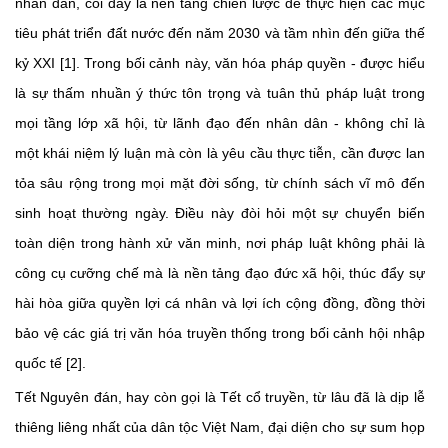
nhân dân, coi đây là nền tảng chiến lược để thực hiện các mục
tiêu phát triển đất nước đến năm 2030 và tầm nhìn đến giữa thế
kỷ XXI [1]. Trong bối cảnh này, văn hóa pháp quyền - được hiểu
là sự thấm nhuần ý thức tôn trọng và tuân thủ pháp luật trong
mọi tầng lớp xã hội, từ lãnh đạo đến nhân dân - không chỉ là
một khái niệm lý luận mà còn là yêu cầu thực tiễn, cần được lan
tỏa sâu rộng trong mọi mặt đời sống, từ chính sách vĩ mô đến
sinh hoạt thường ngày. Điều này đòi hỏi một sự chuyển biến
toàn diện trong hành xử văn minh, nơi pháp luật không phải là
công cụ cưỡng chế mà là nền tảng đạo đức xã hội, thúc đẩy sự
hài hòa giữa quyền lợi cá nhân và lợi ích cộng đồng, đồng thời
bảo vệ các giá trị văn hóa truyền thống trong bối cảnh hội nhập
quốc tế [2].
Tết Nguyên đán, hay còn gọi là Tết cổ truyền, từ lâu đã là dịp lễ
thiêng liêng nhất của dân tộc Việt Nam, đại diện cho sự sum họp