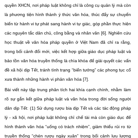
quyền XHCN, nơi pháp luật không chỉ là công cụ quản lý mà còn
là phương tiện hình thành ý thức văn hóa, thúc đẩy sự chuyển
biến từ hành vi tự phát sang hành vi tự giác, góp phần thực hiện
các nguyên tắc dân chủ, công bằng và nhân văn [6]. Nghiên cứu
học thuật về văn hóa pháp quyền ở Việt Nam đã chỉ ra rằng,
trong bối cảnh đổi mới, việc kết hợp giữa giáo dục pháp luật và
bảo tồn văn hóa truyền thống là chìa khóa để giải quyết các vấn
đề xã hội dịp Tết, tránh tình trạng “biến tướng” các phong tục cổ
xưa thành những hành vi phản văn hóa [7].
Bài viết này tập trung phân tích hai khía cạnh chính, nhằm làm
rõ sự gắn kết giữa pháp luật và văn hóa trong đời sống người
dân dịp Tết: (1) Sử dụng rượu bia dịp Tết và các tác động pháp
lý - xã hội, nơi pháp luật không chỉ chế tài mà còn giáo dục để
hình thành văn hóa “uống có trách nhiệm”, giảm thiểu rủi ro từ
truyền thống “chén rượu ngày xuân” trong bối cảnh lưu lượng