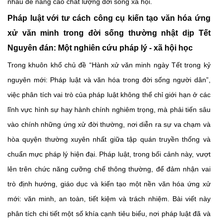
nhau để nâng cao chất lượng đời sống xã hội.
Pháp luật với tư cách công cụ kiến tạo văn hóa ứng
xử văn minh trong đời sống thường nhật dịp Tết
Nguyên đán: Một nghiên cứu pháp lý - xã hội học
Trong khuôn khổ chủ đề “Hành xử văn minh ngày Tết trong kỷ
nguyên mới: Pháp luật và văn hóa trong đời sống người dân”,
việc phân tích vai trò của pháp luật không thể chỉ giới hạn ở các
lĩnh vực hình sự hay hành chính nghiêm trọng, mà phải tiến sâu
vào chính những ứng xử đời thường, nơi diễn ra sự va chạm và
hòa quyện thường xuyên nhất giữa tập quán truyền thống và
chuẩn mực pháp lý hiện đại. Pháp luật, trong bối cảnh này, vượt
lên trên chức năng cưỡng chế thông thường, để đảm nhận vai
trò định hướng, giáo dục và kiến tạo một nền văn hóa ứng xử
mới: văn minh, an toàn, tiết kiệm và trách nhiệm. Bài viết này
phân tích chi tiết một số khía cạnh tiêu biểu, nơi pháp luật đã và