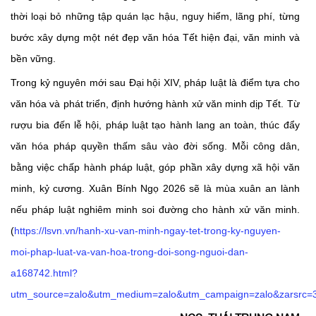
thời loại bỏ những tập quán lạc hậu, nguy hiểm, lãng phí, từng
bước xây dựng một nét đẹp văn hóa Tết hiện đại, văn minh và
bền vững.
Trong kỷ nguyên mới sau Đại hội XIV, pháp luật là điểm tựa cho
văn hóa và phát triển, định hướng hành xử văn minh dịp Tết. Từ
rượu bia đến lễ hội, pháp luật tạo hành lang an toàn, thúc đẩy
văn hóa pháp quyền thấm sâu vào đời sống. Mỗi công dân,
bằng việc chấp hành pháp luật, góp phần xây dựng xã hội văn
minh, kỷ cương. Xuân Bính Ngọ 2026 sẽ là mùa xuân an lành
nếu pháp luật nghiêm minh soi đường cho hành xử văn minh.
(
https://lsvn.vn/hanh-xu-van-minh-ngay-tet-trong-ky-nguyen-
moi-phap-luat-va-van-hoa-trong-doi-song-nguoi-dan-
a168742.html?
utm_source=zalo&utm_medium=zalo&utm_campaign=zalo&zarsrc=