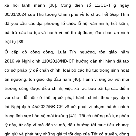
xã hội lành mạnh [38]. Công điện số 11/CĐ-TTg ngày
30/01/2024 của Thủ tướng Chính phủ về tổ chức Tết Giáp Thìn
đã yêu cầu các địa phương tổ chức lễ hội văn minh, tiết kiệm,
bài trừ các hủ tục và hành vi mê tín dị đoan, đảm bảo an ninh
trật tự [39].
Ở cấp độ cộng đồng, Luật Tín ngưỡng, tôn giáo năm
2016 và Nghị định 110/2018/NĐ-CP hướng dẫn thi hành đã tạo
cơ sở pháp lý để chấn chỉnh, loại bỏ các hủ tục trong sinh hoạt
tín ngưỡng, tôn giáo dịp đầu năm [40]. Hành vi ứng xử với môi
trường cũng được điều chỉnh; việc xả rác bừa bãi tại các điểm
vui chơi, lễ hội có thể bị xử phạt hành chính theo quy định
tại Nghị định 45/2022/NĐ-CP về xử phạt vi phạm hành chính
trong lĩnh vực bảo vệ môi trường [41]. Tất cả những nỗ lực pháp
lý này, từ cấp vĩ mô đến vi mô, đều hướng tới mục tiêu chung:
gìn giữ và phát huy những giá trị tốt đẹp của Tết cổ truyền, đồng