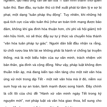
nghiêm, tạo hiệu ứng răn đe lan tỏa → dần hình thành thói quen
tuân thủ. Ban đầu, sự tuân thủ có thể xuất phát từ tâm lý e sợ bị
phạt, một dạng “tuân pháp thụ động”. Tuy nhiên, khi những hệ
quả tích cực của việc tuân thủ (như an toàn tính mạng được bảo
đảm, không khí gia đình hòa thuận hơn, chi phí xã hội giảm) trở
nên hữu hình, nó sẽ thúc đẩy sự tự ý thức và chuyển hóa thành
“văn hóa tuân pháp tự giác”. Người dân bắt đầu nhận ra rằng,
từ chối rượu bia khi lái xe không phải là hành vi chống lại truyền
thống, mà là một biểu hiện của sự văn minh, trách nhiệm với
bản thân, gia đình và cộng đồng. Như vậy, pháp luật không đơn
thuần trấn áp, mà đang kiến tạo nền tảng cho một nét văn hóa
ứng xử mới trong dịp Tết - một nét văn hóa mà ở đó, niềm vui
sum họp và sự an toàn, lành mạnh được song hành. Đây chính
là cốt lõi của chủ đề “Hành xử văn minh ngày Tết trong kỷ
nguyên mới”, nơi pháp luật và văn hóa giao thoa, bổ sung cho