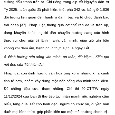
cường đấu tranh trấn át. Chỉ riêng trong dịp tết Nguyên đán Ất
Tỵ 2025, toàn quốc đã phát hiện, triệt phá 342 vụ, bắt giữ 1.836
đối tượng liên quan đến hành vi đánh bạc và tổ chức đánh bạc
trái phép [37]. Pháp luật, thông qua cơ chế răn đe và trấn áp,
đang khuyến khích người dân chuyển hướng sang các hình
thức vui chơi giải trí lành mạnh, văn minh, giúp giữ gìn bầu
không khí đầm ấm, hạnh phúc thực sự của ngày Tết.
4. Định hướng nếp sống văn minh, an toàn, tiết kiệm - Kiến tạo
nét đẹp của Tết hiện đại
Pháp luật còn định hướng văn hóa ứng xử ở những khía cạnh
tinh tế hơn, nhằm xây dựng một nếp sống văn minh toàn diện.
Để chống tiêu cực, tham nhũng, Chỉ thị 40-CT/TW ngày
11/12/2024 của Ban Bí thư tiếp tục nhấn mạnh việc nghiêm cấm
biếu, tặng quà Tết cho lãnh đạo, người có chức vụ, quyền hạn
dưới mọi hình thức, góp phần kiến tạo một môi trường chính trị -