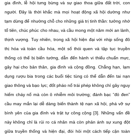
gia đình, lễ hội tưng bừng và sự giao thoa giữa đất trời, con
người. Đây là thời khắc mà mọi hoạt động xã hội dường như
tạm dừng để nhường chỗ cho những giá trị tinh thần: tưởng nhớ
tổ tiên, chúc phúc cho nhau, và cầu mong một năm mới an lành,
thịnh vượng. Tuy nhiên, trong xã hội hiện đại với nhịp sống đô
thị hóa và toàn cầu hóa, một số thói quen và tập tục truyền
thống có thể bị biến tướng, dẫn đến hành vi thiếu chuẩn mực,
gây hại cho bản thân, gia đình và cộng đồng. Chẳng hạn, lạm
dụng rượu bia trong các buổi tiệc tùng có thể dẫn đến tai nạn
giao thông và bạo lực; đốt pháo nổ trái phép không chỉ gây nguy
hiểm cháy nổ mà còn ô nhiễm môi trường; đánh bạc “đỏ đen”
cầu may mắn lại dễ dàng biến thành tệ nạn xã hội, phá vỡ sự
bình yên của gia đình và trật tự công cộng [3]. Những vấn đề
này không chỉ là rủi ro cá nhân mà còn phản ánh sự xung đột
giữa truyền thống và hiện đại, đòi hỏi một cách tiếp cận toàn