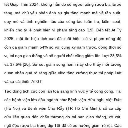
tết Giáp Thìn 2024, không hẳn do số người uống rượu bia lái xe
tăng, mà chủ yếu phản ánh sự gia tăng mạnh mẽ về tần suất,
quy mô và tính nghiêm túc của công tác tuần tra, kiểm soát,
khiến cho tỷ lệ phát hiện vi phạm tăng cao [19]. Đến tết Ất Tỵ
2025, một tín hiệu tích cực đã xuất hiện: số vi phạm nồng độ
cồn đã giảm mạnh 54% so với cùng kỳ năm trước, đồng thời số
vụ tai nạn giao thông và số người chết cũng giảm lần lượt 28,5%
và 37,6% [20]. Sự sụt giảm song hành này cho thấy mối tương
quan nhân quả rõ ràng giữa việc tăng cường thực thi pháp luật
và sự cải thiện ATGT.
Tác động tích cực còn lan tỏa sang lĩnh vực y tế công cộng. Tại
các bệnh viện lớn đầu ngành như Bệnh viện Hữu nghị Việt Đức
(Hà Nội) và Bệnh viện Chợ Rẫy (TP. Hồ Chí Minh), số ca cấp
cứu liên quan đến chấn thương do tai nạn giao thông, xô xát,
ngộ độc rượu bia trong dịp Tết đã có xu hướng giảm rõ rệt. Các