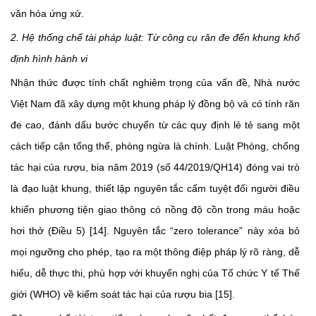
văn hóa ứng xử.
2. Hệ thống chế tài pháp luật: Từ công cụ răn đe đến khung khổ
định hình hành vi
Nhận thức được tính chất nghiêm trọng của vấn đề, Nhà nước
Việt Nam đã xây dựng một khung pháp lý đồng bộ và có tính răn
đe cao, đánh dấu bước chuyển từ các quy định lẻ tẻ sang một
cách tiếp cận tổng thể, phòng ngừa là chính. Luật Phòng, chống
tác hại của rượu, bia năm 2019 (số 44/2019/QH14) đóng vai trò
là đạo luật khung, thiết lập nguyên tắc cấm tuyệt đối người điều
khiển phương tiện giao thông có nồng độ cồn trong máu hoặc
hơi thở (Điều 5) [14]. Nguyên tắc “zero tolerance” này xóa bỏ
mọi ngưỡng cho phép, tạo ra một thông điệp pháp lý rõ ràng, dễ
hiểu, dễ thực thi, phù hợp với khuyến nghị của Tổ chức Y tế Thế
giới (WHO) về kiểm soát tác hại của rượu bia [15].