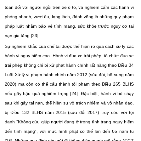
toàn đối với người ngồi trên xe ô tô, và nghiêm cấm các hành vi
phóng nhanh, vượt ẩu, lạng lách, đánh võng là những quy phạm
pháp luật nhằm bảo vệ tính mạng, sức khỏe trước nguy cơ tai
nạn gia tăng [23].
Sự nghiêm khắc của chế tài được thể hiện rõ qua cách xử lý các
hành vi nguy hiểm cao. Hành vi đua xe trái phép, tổ chức đua xe
trái phép không chỉ bị xử phạt hành chính rất nặng theo Điều 34
Luật Xử lý vi phạm hành chính năm 2012 (sửa đổi, bổ sung năm
2020) mà còn có thể cấu thành tội phạm theo Điều 265 BLHS
nếu gây hậu quả nghiêm trọng [24]. Đặc biệt, hành vi bỏ chạy
sau khi gây tai nạn, thể hiện sự vô trách nhiệm và vô nhân đạo,
bị Điều 132 BLHS năm 2015 (sửa đổi 2017) truy cứu với tội
danh “Không cứu giúp người đang ở trong tình trạng nguy hiểm
đến tính mạng”, với mức hình phạt có thể lên đến 05 năm tù
[25]. Những quy định này gửi đi thông điệp mạnh mẽ rằng ATGT