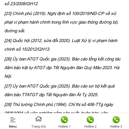
số 23/2008/QH12.
[23] Chính phủ (2019). Nghị định số 100/2019/NĐ-CP về xử
phạt vi phạm hành chính trong lĩnh vực giao thông đường bộ,
đường sắt.
[24] Quốc hội (2012, sửa đổi 2020). Luật Xử lý vi phạm hành
chính số 15/2012/QH13.
[26] Ủy ban ATGT Quốc gia (2023). Báo cáo tổng kết công tác
đảm bảo trật tự ATGT dịp Tết Nguyên đán Quý Mão 2023. Hà
Nội.
[27] Ủy ban ATGT Quốc gia (2025). Báo cáo sơ bộ kết quả
đảm bảo TTATGT dịp Tết Nguyên đán Ất Tỵ 2025.
[28] Thủ tướng Chính phủ (1994). Chỉ thị số 406-TTg ngày
08/8/1994 về việc nghiêm cấm sản xuất, buôn bán, vận
chuyển, tàng trữ và sử dụng pháo nổ.
Menu
Trang chủ
Hotline 1
Hotline 2
Hotline 3