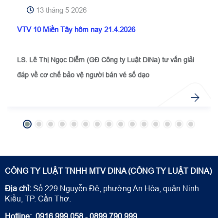
13 tháng 5 2026
VTV 10 Miền Tây hôm nay 21.4.2026
LS. Lê Thị Ngọc Diễm (GĐ Công ty Luật DiNa) tư vấn giải
đáp về cơ chế bảo vệ người bán vé số dạo
CÔNG TY LUẬT TNHH MTV DINA (CÔNG TY LUẬT DINA)
Địa chỉ:
Số 229 Nguyễn Đệ, phường An Hòa, quận Ninh
Kiều, TP. Cần Thơ.
Hotline:
0916 999 058
-
0899 790 999