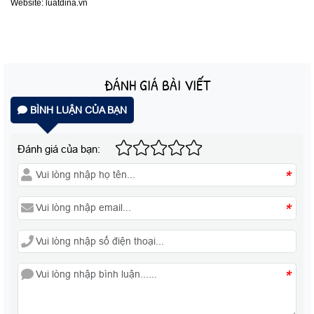
Website: luatdina.vn
ĐÁNH GIÁ BÀI VIẾT
BÌNH LUẬN CỦA BẠN
Đánh giá của bạn:
*
*
*