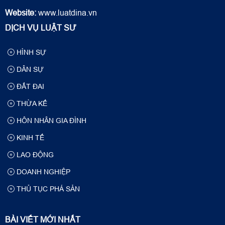
Website:
www.luatdina.vn
DỊCH VỤ LUẬT SƯ
HÌNH SỰ
DÂN SỰ
ĐẤT ĐAI
THỪA KẾ
HÔN NHÂN GIA ĐÌNH
KINH TẾ
LAO ĐỘNG
DOANH NGHIỆP
THỦ TỤC PHÁ SẢN
BÀI VIẾT MỚI NHẤT