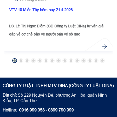
VTV 10 Miền Tây hôm nay 21.4.2026
LS. Lê Thị Ngọc Diễm (GĐ Công ty Luật DiNa) tư vấn giải
đáp về cơ chế bảo vệ người bán vé số dạo
CÔNG TY LUẬT TNHH MTV DINA (CÔNG TY LUẬT DINA)
Địa chỉ:
Số 229 Nguyễn Đệ, phường An Hòa, quận Ninh
Kiều, TP. Cần Thơ.
Hotline:
0916 999 058
-
0899 790 999