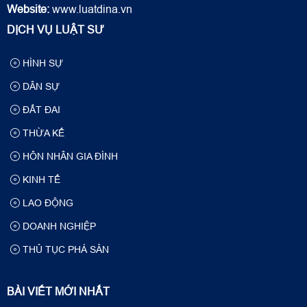
Website:
www.luatdina.vn
DỊCH VỤ LUẬT SƯ
HÌNH SỰ
DÂN SỰ
ĐẤT ĐAI
THỪA KẾ
HÔN NHÂN GIA ĐÌNH
KINH TẾ
LAO ĐỘNG
DOANH NGHIỆP
THỦ TỤC PHÁ SẢN
BÀI VIẾT MỚI NHẤT