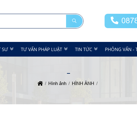
087
T SƯ
TƯ VẤN PHÁP LUẬT
TIN TỨC
PHỎNG VẤN - 
Hình ảnh
HÌNH ẢNH