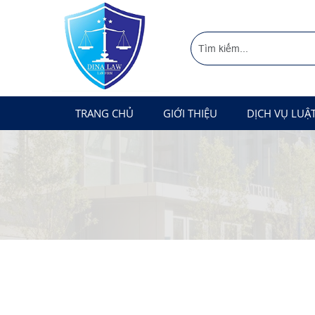
TRANG CHỦ
GIỚI THIỆU
DỊCH VỤ LUẬ