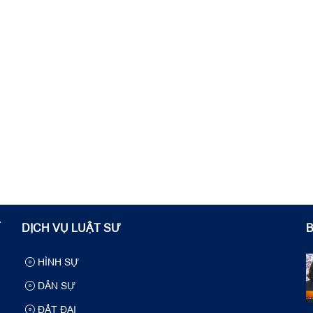
T
DỊCH VỤ LUẬT SƯ
B
HÌNH SỰ
DÂN SỰ
ĐẤT ĐAI